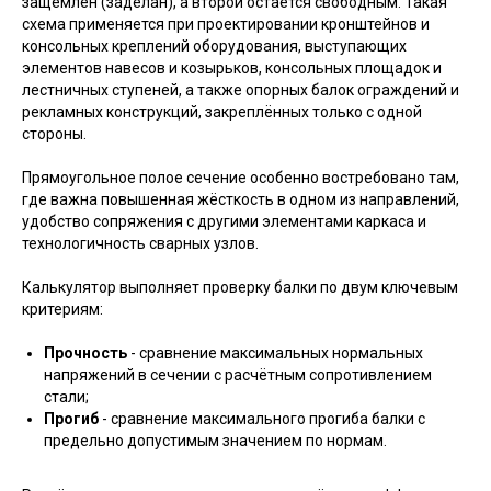
защемлён (заделан), а второй остаётся свободным. Такая
схема применяется при проектировании кронштейнов и
консольных креплений оборудования, выступающих
элементов навесов и козырьков, консольных площадок и
лестничных ступеней, а также опорных балок ограждений и
рекламных конструкций, закреплённых только с одной
стороны.
Прямоугольное полое сечение особенно востребовано там,
где важна повышенная жёсткость в одном из направлений,
удобство сопряжения с другими элементами каркаса и
технологичность сварных узлов.
Калькулятор выполняет проверку балки по двум ключевым
критериям:
Прочность
- сравнение максимальных нормальных
напряжений в сечении с расчётным сопротивлением
стали;
Прогиб
- сравнение максимального прогиба балки с
предельно допустимым значением по нормам.