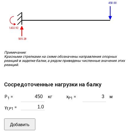
450.00
1432.92
505.28
Примечание:
Красными стрелками на схеме обозначены направления опорных
реакций в заделке балки, а рядом приведены численные значения этих
реакций.
Сосредоточенные нагрузки на балку
P
=
кг
x
=
м
1
P1
γ
=
f,P1
Добавить