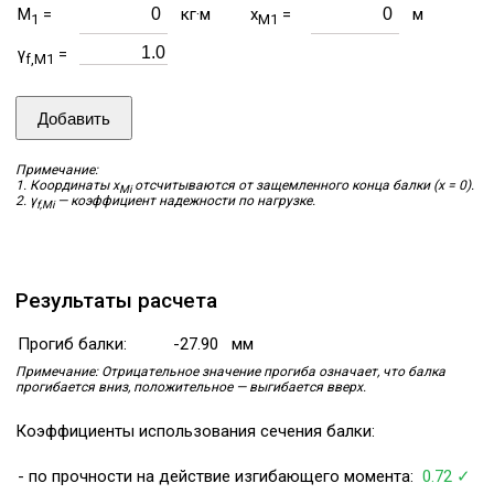
M
=
кг·м
x
=
м
1
M1
γ
=
f,M1
Добавить
Примечание:
1. Координаты x
отсчитываются от защемленного конца балки (x = 0).
Mi
2. γ
— коэффициент надежности по нагрузке.
f,Mi
Результаты расчета
Прогиб балки:
-27.90
мм
Примечание: Отрицательное значение прогиба означает, что балка
прогибается вниз, положительное — выгибается вверх.
Коэффициенты использования сечения балки:
- по прочности на действие изгибающего момента:
0.72 ✓