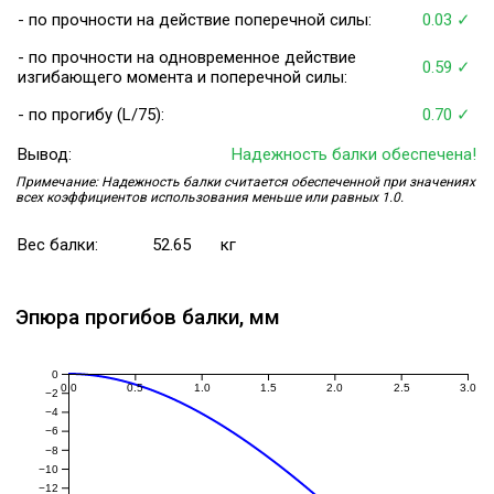
- по прочности на действие поперечной силы:
0.03 ✓
- по прочности на одновременное действие
0.59 ✓
изгибающего момента и поперечной силы:
- по прогибу (L/75):
0.70 ✓
Вывод:
Надежность балки обеспечена!
Примечание: Надежность балки считается обеспеченной при значениях
всех коэффициентов использования меньше или равных 1.0.
Вес балки:
52.65
кг
Эпюра прогибов балки, мм
0
0.0
0.5
1.0
1.5
2.0
2.5
3.0
−2
−4
−6
−8
−10
−12