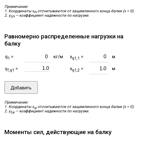
Примечание:
1. Координаты x
отсчитываются от защемленного конца балки (x = 0).
Pi
2. γ
— коэффициент надежности по нагрузке.
f,Pi
Равномерно распределенные нагрузки на
балку
q
=
кг/м
x
=
м
1
q1,1
γ
=
x
=
м
f,q1
q1,2
Добавить
Примечание:
1. Координаты x
отсчитываются от защемленного конца балки (x = 0).
qi
2. γ
— коэффициент надежности по нагрузке.
f,qi
Моменты сил, действующие на балку