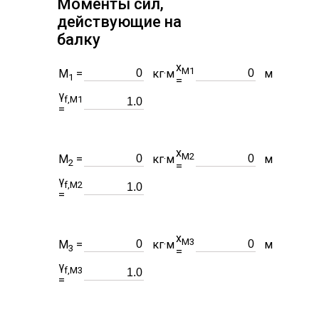
Моменты сил,
действующие на
балку
x
M1
M
=
кг·м
м
1
=
γ
f,M1
=
x
M2
M
=
кг·м
м
2
=
γ
f,M2
=
x
M3
M
=
кг·м
м
3
=
γ
f,M3
=