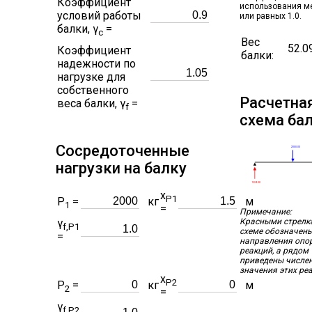
Коэффициент
использования м
условий работы
или равных 1.0.
балки, γ
=
c
Вес
52.0
Коэффициент
балки:
надежности по
нагрузке для
собственного
Расчетна
веса балки, γ
=
f
схема ба
Сосредоточенные
2000.00
нагрузки на балку
1024.88
x
P1
P
=
кг
м
1
=
Примечание:
Красными стрелк
γ
f,P1
схеме обозначен
=
направления опо
реакций, а рядом
приведены числе
значения этих ре
x
P2
P
=
кг
м
2
=
γ
f,P2