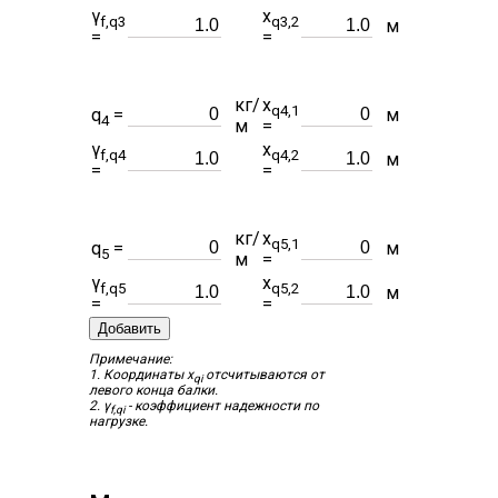
γ
x
f,q3
q3,2
м
=
=
кг/
x
q4,1
q
=
м
4
м
=
γ
x
f,q4
q4,2
м
=
=
кг/
x
q5,1
q
=
м
5
м
=
γ
x
f,q5
q5,2
м
=
=
Добавить
Примечание:
1. Координаты x
отсчитываются от
qi
левого конца балки.
2. γ
- коэффициент надежности по
f,qi
нагрузке.