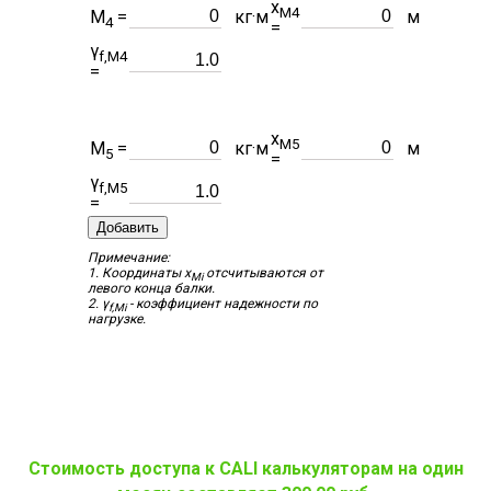
x
M4
M
=
кг·м
м
4
=
γ
f,M4
=
x
M5
M
=
кг·м
м
5
=
γ
f,M5
=
Добавить
Примечание:
1. Координаты x
отсчитываются от
Mi
левого конца балки.
2. γ
- коэффициент надежности по
f,Mi
нагрузке.
Стоимость доступа к CALI калькуляторам на один