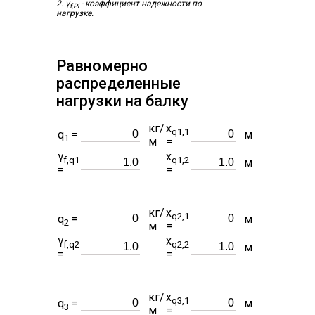
2. γ
- коэффициент надежности по
f,Pi
нагрузке.
Равномерно
распределенные
нагрузки на балку
кг/
x
q1,1
q
=
м
1
м
=
γ
x
f,q1
q1,2
м
=
=
кг/
x
q2,1
q
=
м
2
м
=
γ
x
f,q2
q2,2
м
=
=
кг/
x
q3,1
q
=
м
3
м
=