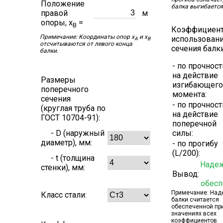
Положение
балка выгибается
правой
м
опоры, x
=
B
Коэффициен
Примечание: Координаты опор x
и x
использован
A
B
отсчитываются от левого конца
сечения балки
балки.
- по прочност
на действие
Размеры
изгибающего
поперечного
момента:
сечения
- по прочност
(круглая труба по
на действие
ГОСТ 10704-91):
поперечной
- D (наружный
силы:
диаметр), мм:
- по прогибу
(L/200):
- t (толщина
Наде
стенки), мм:
Вывод:
обесп
Примечание: Над
Класс стали:
балки считается
обеспеченной пр
значениях всех
коэффициентов