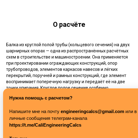
О расчёте
Балка из круглой полой трубы (кольцевого сечения) на двух
шарнирных опорах — одна из распространённых расчётных
схем в строительстве и машиностроении. Она применяется
при проектировании ограждающих конструкций, опор
трубопроводов, элементов каркасов навесов и лёгких
перекрытий, поручней и рамных конструкций, где элемент
воспринимает поперечную нагрузку и передаёт её на две
точки опирания. Круглое полое сечение особенно
востребовано там, где важна одинаковая жёсткость по всем
Нужна помощь с расчетом?
направлениям и хороший внешний вид элемента.
Напишите мне на почту
engineeringcalcs@gmail.com
или в
Калькулятор выполняет проверку балки по двум ключевым
личные сообщения телеграм-канала
критериям:
https://t.me/CaliEngineeringCalcs
Прочность
- сравнение максимальных нормальных
напряжений в сечении с расчётным сопротивлением