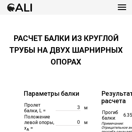
РАСЧЕТ БАЛКИ ИЗ КРУГЛОЙ
ТРУБЫ НА ДВУХ ШАРНИРНЫХ
ОПОРАХ
Параметры балки
Результа
расчета
Пролет
м
балки, L =
Прогиб
6.3
Положение
балки:
левой опоры,
м
Примечание:
x
=
Отрицательное з
A
прогиба означает,