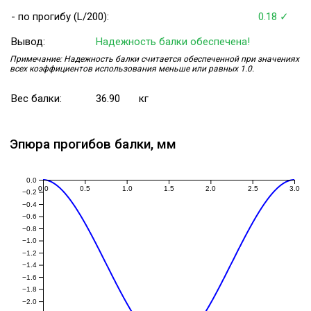
- по прогибу (L/200):
0.18 ✓
Вывод:
Надежность балки обеспечена!
Примечание: Надежность балки считается обеспеченной при значениях
всех коэффициентов использования меньше или равных 1.0.
Вес балки:
36.90
кг
Эпюра прогибов балки, мм
0.0
0.0
0.5
1.0
1.5
2.0
2.5
3.0
−0.2
−0.4
−0.6
−0.8
−1.0
−1.2
−1.4
−1.6
−1.8
−2.0