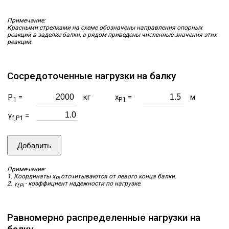
Примечание:
Красными стрелками на схеме обозначены направления опорных
реакций в заделке балки, а рядом приведены численные значения этих
реакций.
Сосредоточенные нагрузки на балку
P
=
кг
x
=
м
1
P1
γ
=
f,P1
Добавить
Примечание:
1. Координаты x
отсчитываются от левого конца балки.
Pi
2. γ
- коэффициент надежности по нагрузке.
f,Pi
Равномерно распределенные нагрузки на