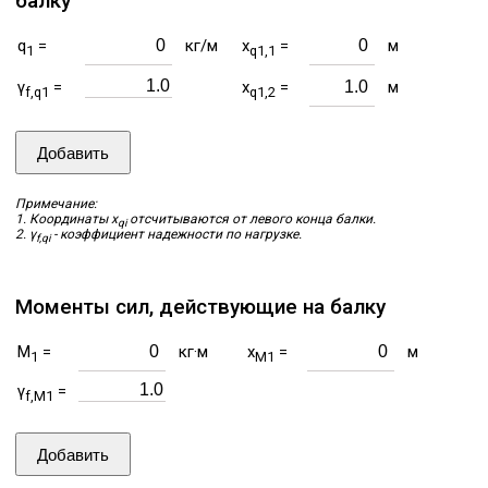
балку
q
=
кг/м
x
=
м
1
q1,1
γ
=
x
=
м
f,q1
q1,2
Добавить
Примечание:
1. Координаты x
отсчитываются от левого конца балки.
qi
2. γ
- коэффициент надежности по нагрузке.
f,qi
Моменты сил, действующие на балку
M
=
кг·м
x
=
м
1
M1
γ
=
f,M1
Добавить