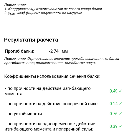
Примечание:
1. Координаты x
отсчитываются от левого конца балки.
Mi
2. γ
- коэффициент надежности по нагрузке.
f,Mi
Результаты расчета
Прогиб балки:
-2.74
мм
Примечание: Отрицательное значение прогиба означает, что балка
прогибается вниз, положительное - выгибается вверх.
Коэффициенты использования сечения балки:
- по прочности на действие изгибающего
0.49 ✓
момента:
- по прочности на действие поперечной силы:
0.14 ✓
- по устойчивости:
0.76 ✓
- по прочности на одновременное действие
0.39 ✓
изгибающего момента и поперечной силы: