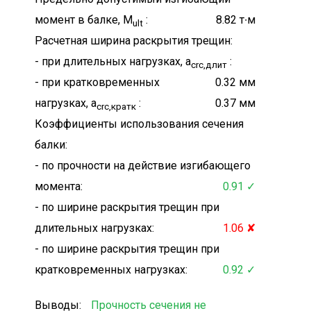
момент в балке, M
:
8.82 т∙м
ult
Расчетная ширина раскрытия трещин:
- при длительных нагрузках, а
:
crc,длит
- при кратковременных
0.32 мм
нагрузках, а
:
0.37 мм
crc,кратк
Коэффициенты использования сечения
балки:
- по прочности на действие изгибающего
момента:
0.91 ✓
- по ширине раскрытия трещин при
длительных нагрузках:
1.06 ✘
- по ширине раскрытия трещин при
кратковременных нагрузках:
0.92 ✓
Выводы:
Прочность сечения не