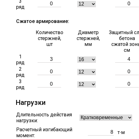
3
ряд
Сжатое армирование:
Количество
Диаметр
Защитный с
стержней,
стержней,
бетона
шт
мм
сжатой зон
см
1
ряд
2
ряд
3
ряд
Нагрузки
Длительность действия
нагрузки:
Расчетный изгибающий
т∙м
момент: