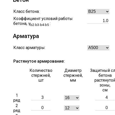
Класс бетона:
Коэффициент условий работы
бетона, γ
:
b2∙b3∙b4∙b5
Арматура
Класс арматуры:
Растянутое армирование:
Количество
Диаметр
Защитный с
стержней,
стержней,
бетона
шт
мм
растянуто
зоны,
см
1
ряд
2
ряд