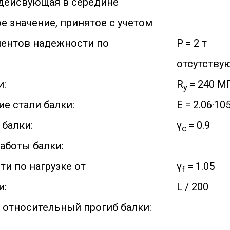
 дейсвующая в середине
е значение, принятое с учетом
ентов надежности по
P = 2 т
отсутству
и:
R
= 240 МП
y
е стали балки:
E = 2.06·1
 балки:
γ
= 0.9
c
аботы балки:
и по нагрузке от
γ
= 1.05
f
и:
L / 200
относительный прогиб балки: