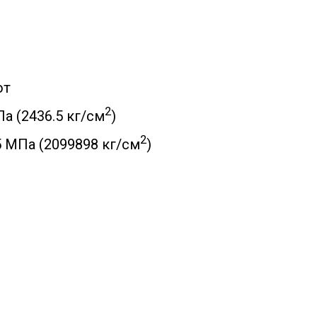
ют
2
а (2436.5 кг/см
)
2
05 МПа (2099898 кг/см
)