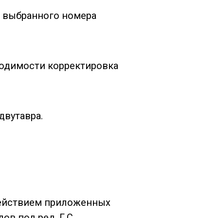
а выбранного номера
ходимости корректировка
двутавра.
действием приложенных
в под ред. Г.С.