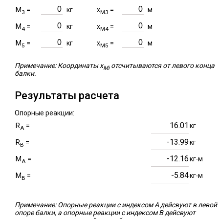
M
=
кг
x
=
м
3
M3
M
=
кг
x
=
м
4
M4
M
=
кг
x
=
м
5
M5
Примечание: Координаты x
отсчитываются от левого конца
Mi
балки.
Результаты расчета
Опорные реакции:
16.01
R
=
кг
A
-13.99
R
=
кг
B
-12.16
M
=
кг∙м
A
-5.84
M
=
кг∙м
B
Примечание: Опорные реакции с индексом A дейсвуют в левой
опоре балки, а опорные реакции с индексом B дейсвуют