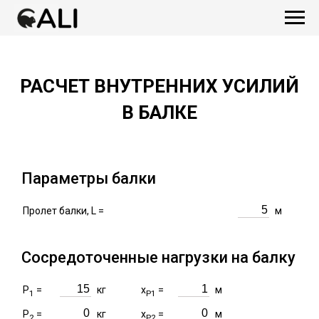
РАСЧЕТ ВНУТРЕННИХ УСИЛИЙ
В БАЛКЕ
Параметры балки
Пролет балки, L =
м
Сосредоточенные нагрузки на балку
P
=
кг
x
=
м
1
P1
P
=
кг
x
=
м
2
P2