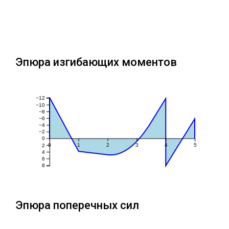
Эпюра изгибающих моментов
−12
−10
−8
−6
−4
−2
0
0
1
2
3
4
5
2
4
6
8
Эпюра поперечных сил