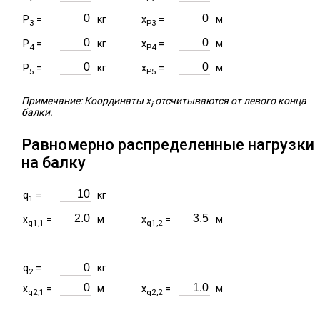
P
=
кг
x
=
м
3
P3
P
=
кг
x
=
м
4
P4
P
=
кг
x
=
м
5
P5
Примечание: Координаты x
отсчитываются от левого конца
i
балки.
Равномерно распределенные нагрузки
на балку
q
=
кг
1
x
=
м
x
=
м
q1,1
q1,2
q
=
кг
2
x
=
м
x
=
м
q2,1
q2,2