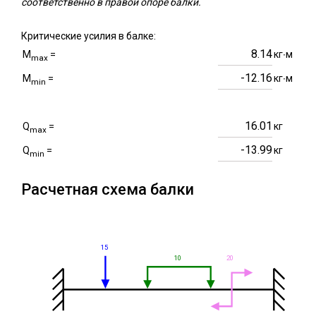
соответственно в правой опоре балки.
Критические усилия в балке:
8.14
M
=
кг∙м
max
-12.16
M
=
кг∙м
min
16.01
Q
=
кг
max
-13.99
Q
=
кг
min
Расчетная схема балки
15
10
20