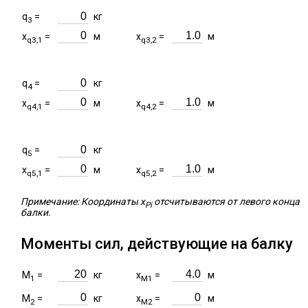
q
=
кг
3
x
=
м
x
=
м
q3,1
q3,2
q
=
кг
4
x
=
м
x
=
м
q4,1
q4,2
q
=
кг
5
x
=
м
x
=
м
q5,1
q5,2
Примечание: Координаты x
отсчитываются от левого конца
Pi
балки.
Моменты сил, действующие на балку
M
=
кг
x
=
м
1
M1
M
=
кг
x
=
м
2
M2