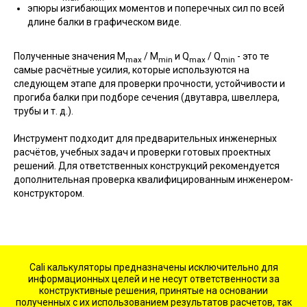
эпюры изгибающих моментов и поперечных сил по всей
длине балки в графическом виде.
Полученные значения M
/ M
и Q
/ Q
- это те
max
min
max
min
самые расчётные усилия, которые используются на
следующем этапе для проверки прочности, устойчивости и
прогиба балки при подборе сечения (двутавра, швеллера,
трубы и т. д.).
Инструмент подходит для предварительных инженерных
расчётов, учебных задач и проверки готовых проектных
решений. Для ответственных конструкций рекомендуется
дополнительная проверка квалифицированным инженером-
конструктором.
Cali калькуляторы предназначены исключительно для
информационных целей и не несут ответственности за
конструктивные решения, принятые на основании
полученных с их использованием результатов расчетов, так