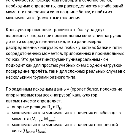
устойчивость. Прежде чем подбирать сечение балки,
необходимо определить, как распределяются изгибающий
момент и поперечная сила по длине балки, и найти их
максимальные (расчётные) значения.
Калькулятор позволяет рассчитать балку на двух
шарнирных опорах при произвольном сочетании нагрузок:
до пяти сосредоточенных сил, пяти равномерно
распределённых нагрузок на любых участках балки и пяти
сосредоточенных моментов, приложенных в произвольных
точках. Это делает инструмент универсальным - он
подходит как для простых учебных схем с одной нагрузкой
посередине пролёта, так и для сложных реальных случаев с
несколькими грузами разного типа.
По заданным исходным данным (пролёт балки, положение
опор и параметры всех нагрузок) калькулятор
автоматически определяет:
опорные реакции R
и R
;
a
b
максимальные и минимальные значения изгибающего
момента (M
, M
);
max
min
максимальные и минимальные значения поперечной
силы (Q
, Q
);
max
min