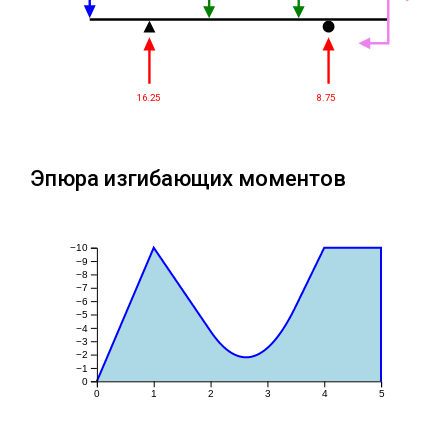
16.25
8.75
Эпюра изгибающих моментов
−10
−9
−8
−7
−6
−5
−4
−3
−2
−1
0
0
1
2
3
4
5