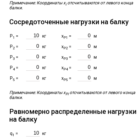
Примечание: Координаты x
отсчитываются от левого конца
i
балки.
Сосредоточенные нагрузки на балку
P
=
кг
x
=
м
1
P1
P
=
кг
x
=
м
2
P2
P
=
кг
x
=
м
3
P3
P
=
кг
x
=
м
4
P4
P
=
кг
x
=
м
5
P5
Примечание: Координаты x
отсчитываются от левого конца
Pi
балки.
Равномерно распределенные нагрузки
на балку
q
=
кг
1