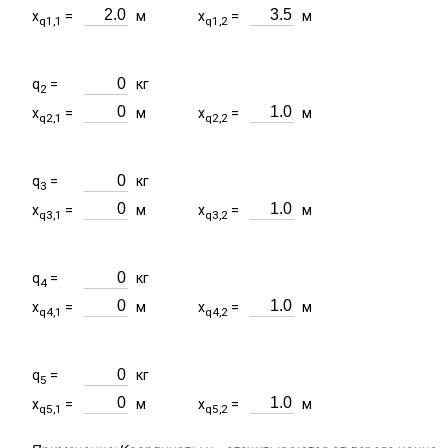
x
=
м
x
=
м
q1,1
q1,2
q
=
кг
2
x
=
м
x
=
м
q2,1
q2,2
q
=
кг
3
x
=
м
x
=
м
q3,1
q3,2
q
=
кг
4
x
=
м
x
=
м
q4,1
q4,2
q
=
кг
5
x
=
м
x
=
м
q5,1
q5,2