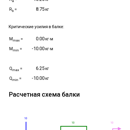
a
8.75
R
=
кг
b
Критические усилия в балке:
0.00
M
=
кг∙м
max
-10.00
M
=
кг∙м
min
6.25
Q
=
кг
max
-10.00
Q
=
кг
min
Расчетная схема балки
10
10
10