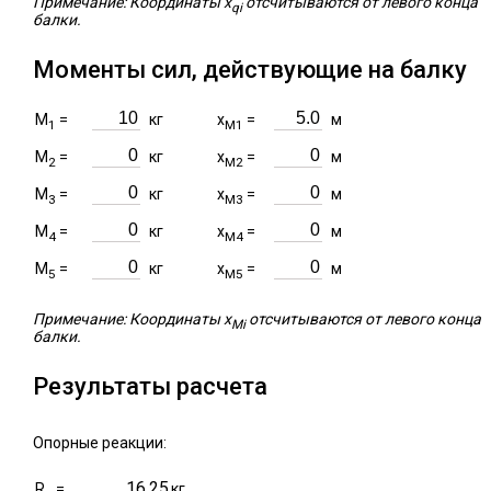
Примечание: Координаты x
отсчитываются от левого конца
qi
балки.
Моменты сил, действующие на балку
M
=
кг
x
=
м
1
M1
M
=
кг
x
=
м
2
M2
M
=
кг
x
=
м
3
M3
M
=
кг
x
=
м
4
M4
M
=
кг
x
=
м
5
M5
Примечание: Координаты x
отсчитываются от левого конца
Mi
балки.
Результаты расчета
Опорные реакции:
16.25
R
=
кг