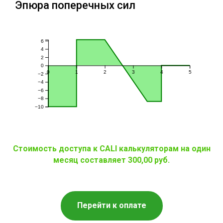
Эпюра поперечных сил
6
4
2
0
0
1
2
3
4
5
−2
−4
−6
−8
−10
Стоимость доступа к CALI калькуляторам на один
месяц составляет 300,00 руб.
Перейти к оплате